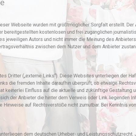
se
dieser Webseite wurden mit größtmöglicher Sorgfalt erstellt. De
der bereitgestellten kostenlosen und frei zugänglichen journalis
 jeweiligen Autors und nicht immer die Meinung des Anbieters 
Vertragsverhältnis zwischen dem Nutzer und dem Anbieter zustan
 Dritter („externe Links“). Diese Websites unterliegen der Haft
inks die fremden Inhalte daraufhin überprüft, ob etwaige Recht
at keinerlei Einfluss auf die aktuelle und zukünftige Gestaltung 
sich der Anbieter die hinter dem Verweis oder Link liegenden Inh
ete Hinweise auf Rechtsverstöße nicht zumutbar. Bei Kenntnis v
e unterliegen dem deutschen Urheber- und Leistungsschutzrecht